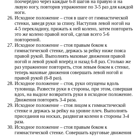
поочерёдно через каждые 6-8 шагов на правую и на
лквую ногу, повторив упражнение по 3-5 раз для каждой
ноги.
Исходное положение – стоя в шаге от гимнастической
стенки, заведя руки за спину. Наступив левой ногой на
4-5 перекладину, прижать к ней колено, затем повторить
это же колено правой ногой, сделав всего 5-6
повторений.
Исходное положение – стоя правым боком к
гимнастической стенке, держась за рейку ниже пояса
правой рукой. Выполнять маховые движения правой
ногой и левой рукой вперёд и назад 6-8 раз. Столько же
раз упражнение повторить, стоя левым боком к стенке,
теперь маховые движения совершать левой ногой и
правой рукой (6-8 раз).
Исходное положение – стоя, руки опущены вдоль
туловища. Развести руки в стороны, при этом, совершая
вдох, на выдохе возвратить руки в исходное положение.
Движения повторять 3-4 раза.
Исходное положение – стоя лицом к гимнастической
стенке и держась за рейку на уровне плеч. Выполнять
приседания на носках, раздвигая колени в стороны 3-4
раза.
Исходное положение – стоя правым боком к
гимнастической стенке. Совершать круговые движения