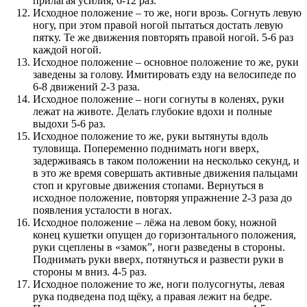
прилагая усилия, 6-12 раз.
Исходное положение – то же, ноги врозь. Согнуть левую
ногу, при этом правой ногой пытаться достать левую
пятку. Те же движения повторять правой ногой. 5-6 раз
каждой ногой.
Исходное положение – основное положение то же, руки
заведены за голову. Имитировать езду на велосипеде по
6-8 движений 2-3 раза.
Исходное положение – ноги согнуты в коленях, руки
лежат на животе. Делать глубокие вдохи и полные
выдохи 5-6 раз.
Исходное положение то же, руки вытянуты вдоль
туловища. Попеременно поднимать ноги вверх,
задерживаясь в таком положении на несколько секунд, и
в это же время совершать активные движения пальцами
стоп и круговые движения стопами. Вернуться в
исходное положение, повторяя упражнение 2-3 раза до
появления усталости в ногах.
Исходное положение – лёжа на левом боку, ножной
конец кушетки опущен до горизонтального положения,
руки сцеплены в «замок”, ноги разведены в стороны.
Поднимать руки вверх, потянуться и развести руки в
стороны м вниз. 4-5 раз.
Исходное положение то же, ноги полусогнуты, левая
рука подведена под щёку, а правая лежит на бедре.