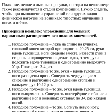
Плавание, пешие и лыжные прогулки, поездки на велосипеде
также рекомендуются в стадии компенсации. Нужно следить,
чтобы при выполнении упражнений или других видов
физической нагрузки не возникало тягостных ощущений в
ногах и отёков.
Примерный комплекс упражнений для больных
варикозным расширением вен нижних конечностей.
Исходное положение – лёжа на спине на кушетке,
головной конец которой приподнят на 20-25 см, руки
вдоль туловища, ноги сведены вместе. Развести руки в
стороны и одновременно сделать вдох, затем руки
положить вдоль туловища и одновременно выдохнуть.
Упр. Повторить 3-4 раза.
Исходное положение то же, руки – вдоль туловища,
ноги разведены врозь. Совершать чередующиеся
сгибание и разгибание одновременно стопами и
пальцами рук 10-12 раз.
Исходное положение – то же, руки вдоль туловища,
ноги выпрямлены. Совершать поочерёдное сгибание и
разгибание ног в коленных суставах по 3-6 раз каждой
ногой.
Исходное положение – то же. Согнуть левую ногу,
подтянуть её к груди, затем выпрямить вверх и,