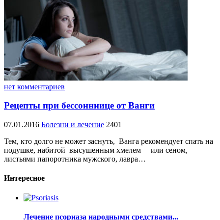
нет комментариев
Рецепты при бессонннице от Ванги
07.01.2016
Болезни и лечение
2401
Тем, кто долго не может заснуть, Ванга рекомендует спать на
подушке, набитой высушенным хмелем или сеном,
листьями папоротника мужского, лавра…
Интересное
Лечение псориаза народными средствами...