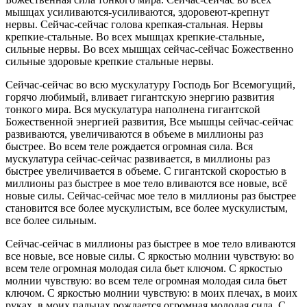
мышцах усиливаются-усиливаются, здоровеют-крепнут
нервы. Сейчас-сейчас голова крепкая-стальная. Нервы
крепкие-стальные. Во всех мышцах крепкие-стальные,
сильные нервы. Во всех мышцах сейчас-сейчас Божественно
сильные здоровые крепкие стальные нервы.
Сейчас-сейчас во всю мускулатуру Господь Бог Всемогущий,
горячо любимый, вливает гигантскую энергию развития
тонкого мира. Вся мускулатура наполнена гигантской
Божественной энергией развития, Все мышцы сейчас-сейчас
развиваются, увеличиваются в объеме в миллионы раз
быстрее. Во всем теле рождается огромная сила. Вся
мускулатура сейчас-сейчас развивается, в миллионы раз
быстрее увеличивается в объеме. С гигантской скоростью в
миллионы раз быстрее в мое тело вливаются все новые, всё
новые силы. Сейчас-сейчас мое тело в миллионы раз быстрее
становится все более мускулистым, все более мускулистым,
все более сильным.
Сейчас-сейчас в миллионы раз быстрее в мое тело вливаются
все новые, все новые силы. С яркостью молнии чувствую: во
всем теле огромная молодая сила бьет ключом. С яркостью
молнии чувствую: во всем теле огромная молодая сила бьет
ключом. С яркостью молнии чувствую: в моих плечах, в моих
руках, в моих пальцах рождается огромная молодая сила. С