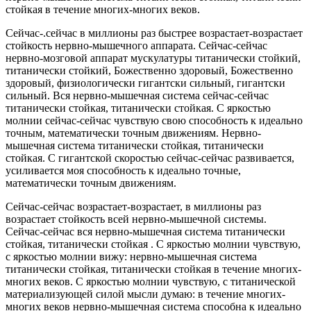
стойкая в течение многих-многих веков.
Сейчас-.сейчас в миллионы раз быстрее возрастает-возрастает
стойкость нервно-мышечного аппарата. Сейчас-сейчас
нервно-мозговой аппарат мускулатуры титанически стойкий,
титанически стойкий, Божественно здоровый, Божественно
здоровый, физиологически гигантски сильный, гигантски
сильный. Вся нервно-мышечная система сейчас-сейчас
титанически стойкая, титанически стойкая. С яркостью
молнии сейчас-сейчас чувствую свою способность к идеально
точным, математически точным движениям. Нервно-
мышечная система титанически стойкая, титанически
стойкая. С гигантской скоростью сейчас-сейчас развивается,
усиливается моя способность к идеально точные,
математически точным движениям.
Сейчас-сейчас возрастает-возрастает, в миллионы раз
возрастает стойкость всей нервно-мышечной системы.
Сейчас-сейчас вся нервно-мышечная система титанически
стойкая, титанически стойкая . С яркостью молнии чувствую,
с яркостью молнии вижу: нервно-мышечная система
титанически стойкая, титанически стойкая в течение многих-
многих веков. С яркостью молнии чувствую, с титанической
материализующей силой мысли думаю: в течение многих-
многих веков нервно-мышечная система способна к идеально