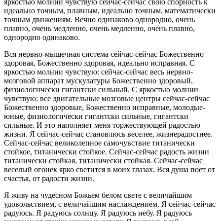
яркостью молнии чувствую сейчас-сейчас свою спорность к
идеально точным, плавным, идеально точным, математически
точным движениям. Вечно одинаково однородно, очень
плавно, очень медленно, очень медленно, очень плавно,
однородно одинаково.
Вся нервно-мышечная система сейчас-сейчас Божественно
здоровая, Божественно здоровая, идеально исправная. С
яркостью молнии чувствую: сейчас-сейчас весь нервно-
мозговой аппарат мускулатуры Божественно здоровый,
физиологически гигантски сильный. С яркостью молнии
чувствую: все двигательные мозговые центры сейчас-сейчас
Божественно здоровые, Божественно исправные, молодые-
юные, физиологически гигантски сильные, гигантски
сильные. И это наполняет меня торжествующей радостью
жизни. Я сейчас-сейчас становлюсь веселее, жизнерадостнее.
Сейчас-сейчас великолепное самочувствие титанически
стойкое, титанически стойкое. Сейчас-сейчас радость жизни
титанически стойкая, титанически стойкая. Сейчас-сейчас
веселый огонек ярко светится в моих глазах. Вся душа поет от
счастья, от радости жизни.
Я живу на чудесном Божьем белом свете с величайшим
удовольствием, с величайшим наслаждением. Я сейчас-сейчас
радуюсь. Я радуюсь солнцу. Я радуюсь небу. Я радуюсь