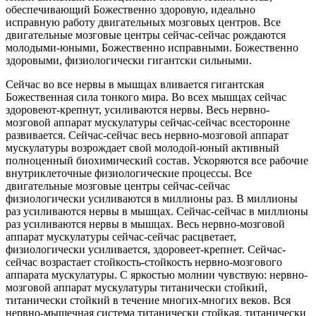
обеспечивающий Божественно здоровую, идеально
исправную работу двигательных мозговых центров. Все
двигательные мозговые центры сейчас-сейчас рождаются
молодыми-юными, Божественно исправными. Божественно
здоровыми, физиологически гигантски сильными.
Сейчас во все нервы в мышцах вливается гигантская
Божественная сила тонкого мира. Во всех мышцах сейчас
здоровеют-крепнут, усиливаются нервы. Весь нервно-
мозговой аппарат мускулатуры сейчас-сейчас всесторонне
развивается. Сейчас-сейчас весь нервно-мозговой аппарат
мускулатуры возрождает свой молодой-юный активный
полноценный биохимический состав. Ускоряются все рабочие
внутриклеточные физиологические процессы. Все
двигательные мозговые центры сейчас-сейчас
физиологически усиливаются в миллионы раз. В миллионы
раз усиливаются нервы в мышцах. Сейчас-сейчас в миллионы
раз усиливаются нервы в мышцах. Весь нервно-мозговой
аппарат мускулатуры сейчас-сейчас расцветает,
физиологически усиливается, здоровеет-крепнет. Сейчас-
сейчас возрастает стойкость-стойкость нервно-мозгового
аппарата мускулатуры. С яркостью молнии чувствую: нервно-
мозговой аппарат мускулатуры титанически стойкий,
титанически стойкий в течение многих-многих веков. Вся
нервно-мышечная система титанически стойкая, титанически