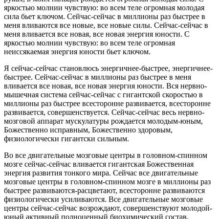
яркостью молнии чувствую: во всем теле огромная молодая
сила бьет ключом. Сейчас-сейчас в миллионы раз быстрее в
меня вливаются все новые, все новые силы. Сейчас-сейчас в
меня вливается все новая, все новая энергия юности. С
яркостью молнии чувствую: во всем теле огромная
неиссякаемая энергия юности бьет ключом.
Я сейчас-сейчас становлюсь энергичнее-быстрее, энергичнее-
быстрее. Сейчас-сейчас в миллионы раз быстрее в меня
вливается все новая, все новая энергия юности. Вся нервно-
мышечная система сейчас-сейчас с гигантской скоростью в
миллионы раз быстрее всесторонне развивается, всесторонне
развивается, совершенствуется. Сейчас-сейчас весь нервно-
мозговой аппарат мускулатуры рождается молодым-юным,
Божественно исправным, Божественно здоровым,
физиологически гигантски сильным.
Во все двигательные мозговые центры в головном-спинном
мозге сейчас-сейчас вливается гигантская Божественная
энергия развития тонкого мира. Сейчас все двигательные
мозговые центры в головном-спинном мозге в миллионы раз
быстрее развиваются-расцветают, всесторонне развиваются
физиологически усиливаются. Все двигательные мозговые
центры сейчас-сейчас возрождают, совершенствуют молодой-
юный активный полноценный биохимический состав,