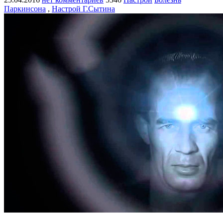
Паркинсона
,
Настрой Г.Сытина