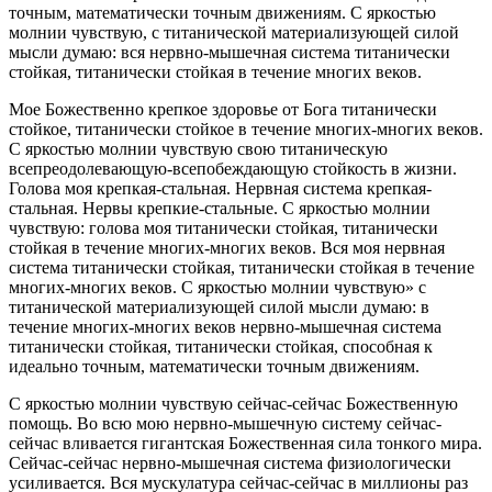
точным, математически точным движениям. С яркостью
молнии чувствую, с титанической материализующей силой
мысли думаю: вся нервно-мышечная система титанически
стойкая, титанически стойкая в течение многих веков.
Мое Божественно крепкое здоровье от Бога титанически
стойкое, титанически стойкое в течение многих-многих веков.
С яркостью молнии чувствую свою титаническую
всепреодолевающую-всепобеждающую стойкость в жизни.
Голова моя крепкая-стальная. Нервная система крепкая-
стальная. Нервы крепкие-стальные. С яркостью молнии
чувствую: голова моя титанически стойкая, титанически
стойкая в течение многих-многих веков. Вся моя нервная
система титанически стойкая, титанически стойкая в течение
многих-многих веков. С яркостью молнии чувствую» с
титанической материализующей силой мысли думаю: в
течение многих-многих веков нервно-мышечная система
титанически стойкая, титанически стойкая, способная к
идеально точным, математически точным движениям.
С яркостью молнии чувствую сейчас-сейчас Божественную
помощь. Во всю мою нервно-мышечную систему сейчас-
сейчас вливается гигантская Божественная сила тонкого мира.
Сейчас-сейчас нервно-мышечная система физиологически
усиливается. Вся мускулатура сейчас-сейчас в миллионы раз