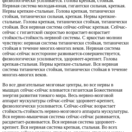
физиологически усиливается. Голова крепкая, стойкая.
Нервная система молодая-юная, гигантски сильная, крепкая.
Нервы крепкие-стальные. Голова крепкая, титанически
стойкая, титанически сильная, крепкая. Нервы крепкие-
стальные. Голова крепкая, титанически стойкая, титанически
стойкая. Вся нервная система сейчас-сейчас крепкая. Сейчас-
сейчас с гигантской скоростью возрастает-возрастает
стойкость-стойкость нервной системы. С яркостью молнии
чувствую: нервная система титанически стойкая, титанически
стойкая в течение многих-многих веков. Нервная система
сейчас-сейчас всесторонне развивается-совершенствуется,
физиологически усиливается, здоровеет-крепнет. Голова
крепкая-стальная. Нервы крепкие-стальные. Вся нервная
система титанически стойкая, титанически стойкая в течение
многих-многих веков.
Во все двигательные мозговые центры, во все нервы в
мышцах сейчас-сейчас вливается гигантская Божественная
энергия развития тонкого мира. Весь нервно-мозговой
аппарат мускулатуры сейчас-сейчас здоровеет-крепнет,
физиологически усиливается. Сейчас-сейчас возрастает
стойкость-стойкость нервно-мозгового аппарата мускулатуры.
Вся нервно-мышечная система сейчас-сейчас развивается,
расцветает-развивается. Вся нервная система здоровеет-
крепнет. Вся нервная система крепкая, стальная. Во всех