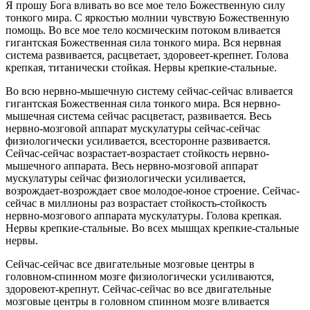
Я прошу Бога вливать во все мое тело Божественную силу
тонкого мира. С яркостью молнии чувствую Божественную
помощь. Во все мое тело космическим потоком вливается
гигантская Божественная сила тонкого мира. Вся нервная
система развивается, расцветает, здоровеет-крепнет. Голова
крепкая, титанически стойкая. Нервы крепкие-стальные.
Во всю нервно-мышечную систему сейчас-сейчас вливается
гигантская Божественная сила тонкого мира. Вся нервно-
мышечная система сейчас расцветаст, развивается. Весь
нервно-мозговой аппарат мускулатуры сейчас-сейчас
физиологически усиливается, всесторонне развивается.
Сейчас-сейчас возрастает-возрастает стойкость нервно-
мышечного аппарата. Весь нервно-мозговой аппарат
мускулатуры сейчас физиологически усиливается,
возрождает-возрождает свое молодое-юное строение. Сейчас-
сейчас в миллионы раз возрастает стойкость-стойкость
нервно-мозгового аппарата мускулатуры. Голова крепкая.
Нервы крепкие-стальные. Во всех мышцах крепкие-стальные
нервы.
Сейчас-сейчас все двигательные мозговые центры в
головном-спинном мозге физиологически усиливаются,
здоровеют-крепнут. Сейчас-сейчас во все двигательные
мозговые центры в головном спинном мозге вливается