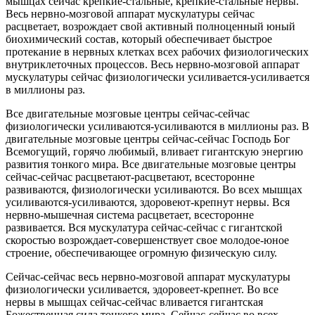
мышцах сейчас крепкие-стальные, крепкие-стальные нервы.
Весь нервно-мозговой аппарат мускулатуры сейчас
расцветает, возрождает свой активный полноценный юный
биохимический состав, который обеспечивает быстрое
протекание в нервных клетках всех рабочих физиологических
внутриклеточных процессов. Весь нервно-мозговой аппарат
мускулатуры сейчас физиологически усиливается-усиливается
в миллионы раз.
Все двигательные мозговые центры сейчас-сейчас
физиологически усиливаются-усиливаются в миллионы раз. В
двигательные мозговые центры сейчас-сейчас Господь Бог
Всемогущий, горячо любимый, вливает гигантскую энергию
развития тонкого мира. Все двигательные мозговые центры
сейчас-сейчас расцветают-расцветают, всесторонне
развиваются, физиологически усиливаются. Во всех мышцах
усиливаются-усиливаются, здоровеют-крепнут нервы. Вся
нервно-мышечная система расцветает, всесторонне
развивается. Вся мускулатура сейчас-сейчас с гигантской
скоростью возрождает-совершенствует свое молодое-юное
строение, обеспечивающее огромную физическую силу.
Сейчас-сейчас весь нервно-мозговой аппарат мускулатуры
физиологически усиливается, эдоровеет-крепнет. Во все
нервы в мышцах сейчас-сейчас вливается гигантская
Божественная сила тонкого мира. Сейчас-сейчас во всех