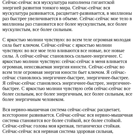
Сейчас-сейчас вся мускулатура наполнена гигантской
энергией развития тонкого мира. Сейчас-сейчас вся
мускулатура развивается, расцветает-развивается, в миллионы
раз быстрее увеличивается в объеме. Сейчас-сейчас мое тело в
миллионы раз становится все более мускулистым, все более
мускулистым, все более сильным.
С яркостью молнии чувствую: во всем теле огромная молодая
сила бьет ключом. Сейчас-сейчас с яркостью молнии
чувствую: во все мое тело вливаются все новые, все новые
силы. А сейчас-сейчас становлюсь сильнее-энергичнее. С
яркостью молнии чувствую: сейчас-сейчас в меня вливается
огромная, неиссякаемая энергия юности. Сейчас-сейчас во
всем теле огромная энергия юности бьет ключом. Я сейчас-
сейчас становлюсь энергичнее-быстрее, энергичнее-быстрее.
Я сейчас-сейчас становлюсь энергичнее-быстрее, энергичнее-
быстрее. С яркостью молнии чувствую себя сейчас-сейчас все
более сильным, все более энергичным, все более сильным, все
более энергичным человеком.
Вся нервно-мышечная система сейчас-сейчас расцветает,
всесторонне развивается. Сейчас-сейчас вся нервно-мышечная
система становится все более стойкой, все более стойкой.
Сейчас-сейчас голова моя крепкая, титанически стойкая.
Сейчас-сейчас вся нервная система здоровая сильная,