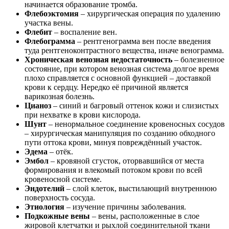
начинается образование тромба.
Флебоэктомия
– хирургическая операция по удалению
участка вены.
Флебит
– воспаление вен.
Флебограмма
– рентгенограмма вен после введения
туда рентгеноконтрастного вещества, иначе венограмма.
Хроническая венозная недостаточность
– болезненное
состояние, при котором венозная система долгое время
плохо справляется с основной функцией – доставкой
крови к сердцу. Нередко её причиной является
варикозная болезнь.
Цианоз
– синий и багровый оттенок кожи и слизистых
при нехватке в крови кислорода.
Шунт
– ненормальное соединение кровеносных сосудов
– хирургическая манипуляция по созданию обходного
пути оттока крови, минуя повреждённый участок.
Эдема
– отёк.
Эмбол
– кровяной сгусток, оторвавшийся от места
формирования и влекомый потоком крови по всей
кровеносной системе.
Эндотелий
– слой клеток, выстилающий внутреннюю
поверхность сосуда.
Этиология
– изучение причины заболевания.
Подкожные вены
– вены, расположенные в слое
жировой клетчатки и рыхлой соединительной ткани