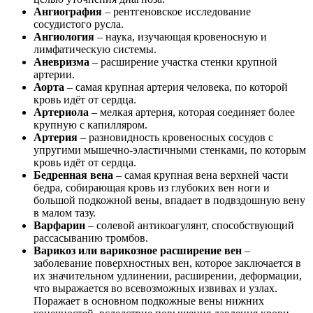
Ангиография
– рентгеновское исследование
сосудистого русла.
Ангиология
– наука, изучающая кровеносную и
лимфатическую системы.
Аневризма
– расширение участка стенки крупной
артерии.
Аорта
– самая крупная артерия человека, по которой
кровь идёт от сердца.
Артериола
– мелкая артерия, которая соединяет более
крупную с капилляром.
Артерия
– разновидность кровеносных сосудов с
упругими мышечно-эластичными стенками, по которым
кровь идёт от сердца.
Бедренная вена
– самая крупная вена верхней части
бедра, собирающая кровь из глубоких вен ноги и
большой подкожной вены, впадает в подвздошную вену
в малом тазу.
Варфарин
– солевой антикоагулянт, способствующий
рассасыванию тромбов.
Варикоз или варикозное расширение вен
–
заболевание поверхностных вен, которое заключается в
их значительном удлинении, расширении, деформации,
что выражается во всевозможных извивах и узлах.
Поражает в основном подкожные вены нижних