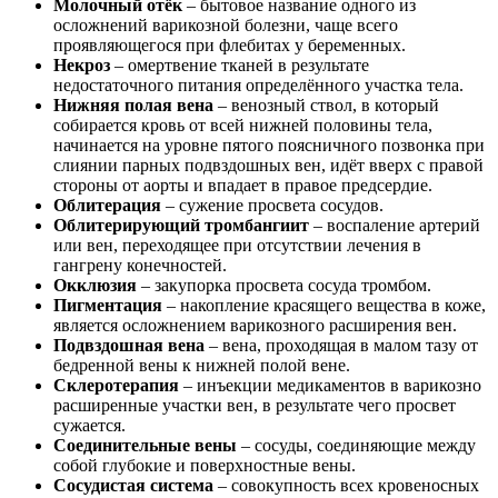
Молочный отёк
– бытовое название одного из
осложнений варикозной болезни, чаще всего
проявляющегося при флебитах у беременных.
Некроз
– омертвение тканей в результате
недостаточного питания определённого участка тела.
Нижняя полая вена
– венозный ствол, в который
собирается кровь от всей нижней половины тела,
начинается на уровне пятого поясничного позвонка при
слиянии парных подвздошных вен, идёт вверх с правой
стороны от аорты и впадает в правое предсердие.
Облитерация
– сужение просвета сосудов.
Облитерирующий тромбангиит
– воспаление артерий
или вен, переходящее при отсутствии лечения в
гангрену конечностей.
Окклюзия
– закупорка просвета сосуда тромбом.
Пигментация
– накопление красящего вещества в коже,
является осложнением варикозного расширения вен.
Подвздошная вена
– вена, проходящая в малом тазу от
бедренной вены к нижней полой вене.
Склеротерапия
– инъекции медикаментов в варикозно
расширенные участки вен, в результате чего просвет
сужается.
Соединительные вены
– сосуды, соединяющие между
собой глубокие и поверхностные вены.
Сосудистая система
– совокупность всех кровеносных