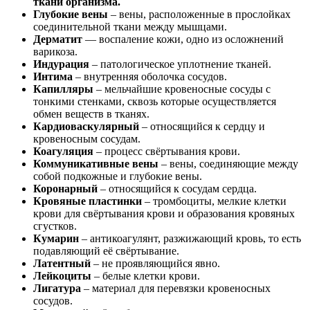
ткани организма.
Глубокие вены
– вены, расположенные в прослойках
соединительной ткани между мышцами.
Дерматит
— воспаление кожи, одно из осложнений
варикоза.
Индурация
– патологическое уплотнение тканей.
Интима
– внутренняя оболочка сосудов.
Капилляры
– мельчайшие кровеносные сосуды с
тонкими стенками, сквозь которые осуществляется
обмен веществ в тканях.
Кардиоваскулярный
– относящийся к сердцу и
кровеносным сосудам.
Коагуляция
– процесс свёртывания крови.
Коммуникативные вены
– вены, соединяющие между
собой подкожные и глубокие вены.
Коронарный
– относящийся к сосудам сердца.
Кровяные пластинки
– тромбоциты, мелкие клетки
крови для свёртывания крови и образования кровяных
сгустков.
Кумарин
– антикоагулянт, разжижающий кровь, то есть
подавляющий её свёртывание.
Латентный
– не проявляющийся явно.
Лейкоциты
– белые клетки крови.
Лигатура
– материал для перевязки кровеносных
сосудов.