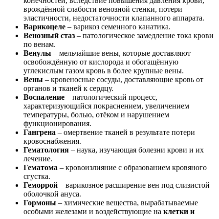
конечностей, вследствие повышения давления крови,
врождённой слабости венозной стенки, потери
эластичности, недостаточности клапанного аппарата.
Варикоцеле
– варикоз семенного канатика.
Венозный стаз
– патологическое замедление тока крови
по венам.
Венулы
– мельчайшие вены, которые доставляют
освобождённую от кислорода и обогащённую
углекислым газом кровь в более крупные вены.
Вены
– кровеносные сосуды, доставляющие кровь от
органов и тканей к сердцу.
Воспаление
– патологический процесс,
характеризующийся покраснением, увеличением
температуры, болью, отёком и нарушением
функционирования.
Гангрена
– омертвение тканей в результате потери
кровоснабжения.
Гематология
– наука, изучающая болезни крови и их
лечение.
Гематома
– кровоизлияние с образованием кровяного
сгустка.
Геморрой
– варикозное расширение вен под слизистой
оболочкой ануса.
Гормоны
– химические вещества, вырабатываемые
особыми железами и воздействующие на
клетки и