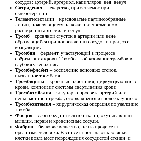
сосудов: артерий, артериол, капилляров, вен, венул.
Сотрадекол
– лекарство, применяемое при
склеротерапии.
Телеангиоэктазии – красноватые паутинообразные
линии, появляющиеся на коже при чрезмерном
расширении артериол и венул.
Тромб
– кровяной сгусток в артерии или вене,
образующийся при повреждении сосудов в процессе
коагуляции.
Тромбин
– фермент, участвующий в процессе
свёртывания крови. Тромбоз – образование тромбов в
глубоких венах ног.
Тромбофлебит
– воспаление венозных стенок,
вызванное тромбами.
Тромбоциты
– кровяные пластинки, циркултрующие в
крови, компонент системы свёртывания крови.
Тромбоэмболия
– закупорка просвета артерий или
вены частицей тромба, оторвавшейся от более крупного.
Тромбоэктомия
– хирургическая операция по удалению
тромба.
Фасция
– слой соединительной ткани, окутывающий
мышцы, нервы и кровеносные сосуды.
Фибрин
– белковое вещество, нечто вроде сети в
организме человека. В эти сети попадают кровяные
клетки возле мест повреждения сосудистой стенки, и