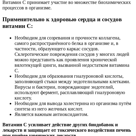
Витамин С принимает участие во множестве биохимических
процессов в организме.
Применительно к здоровью сердца и сосудов
витамин С:
Необходим для созревания и прочности коллагена,
самого распространённого белка в организме и, в
частности, образующего каркас сосудов.
Склеротические повреждения сосудов у многих людей
можно представить как проявления хронической
вялотекущей цинги, вызванной недостатком витамина
С.
Необходим для образования гиалуроновой кислоты,
заполняющей стыки между эндотелильными клетками.
Вирусы и бактерии, повреждающие эндотелий,
используют фермент, расплавляющий гиалуроновую
кислоту.
Необходим для вывода холестерина из организма путём
синтеза из него желчных кислот.
Является важным антиоксидантом.
Витамин С усиливает действие других биодобавок и
лекарств и защищает от токсического воздействия печень
при приёме химических лекарств.